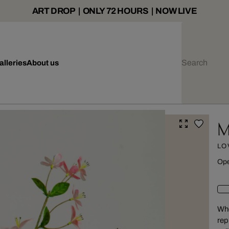
ART DROP | ONLY 72 HOURS | NOW LIVE
alleries
About us
M
LO
Ope
Whe
rep