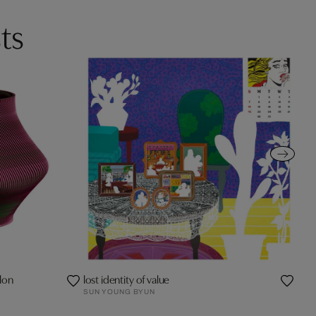
ts
lon
lost identity of value
SUN YOUNG BYUN