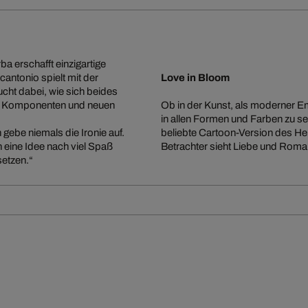
a erschafft einzigartige
cantonio spielt mit der
Love in Bloom
ht dabei, wie sich beides
hen Komponenten und neuen
Ob in der Kunst, als moderner E
in allen Formen und Farben zu seh
gebe niemals die Ironie auf.
beliebte Cartoon-Version des H
 eine Idee nach viel Spaß
Betrachter sieht Liebe und Roma
setzen.“