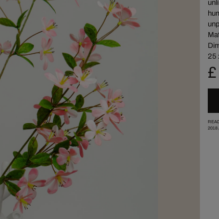
unl
hum
unp
Mat
Dim
25 
£
READ
2018