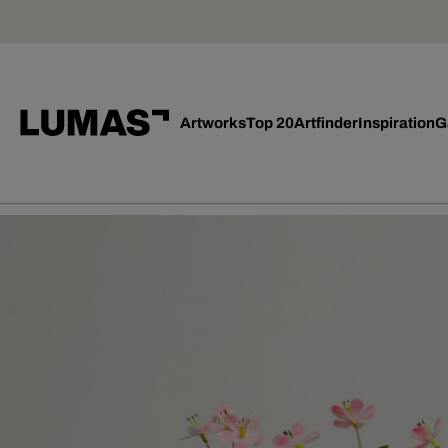
Artworks
Top 20
Artfinder
Inspiration
G