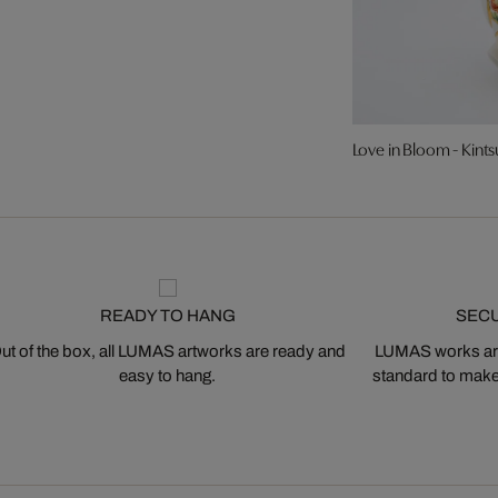
Love in Bloom - Kints
READY TO HANG
SEC
ut of the box, all LUMAS artworks are ready and
LUMAS works are
easy to hang.
standard to make s