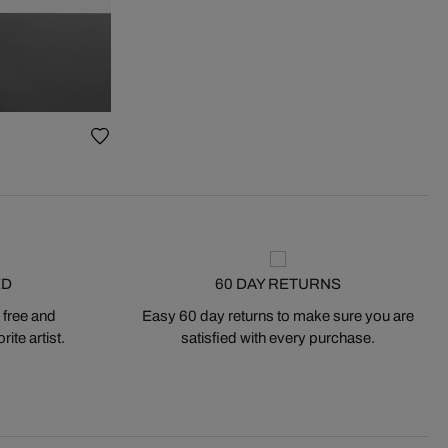
ED
60 DAY RETURNS
 free and
Easy 60 day returns to make sure you are
ite artist.
satisfied with every purchase.