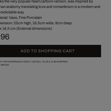
ike the very popular heart cartoon version, was inspired by
an anatomy translating love and romanticism in a modern and
redictable way.
erial: Vase, Fine Porcelain
ension: 25cm high, 16,5cm wide, 9cm deep
x 16,5 cm (External dimensions)
 96
ADD TO SHOPPING CART
Y FOR SHIPPING IN 4 DAYS /
VAT INCL. PLUS
£ 14.90
SHIPPING.
/
MRC02