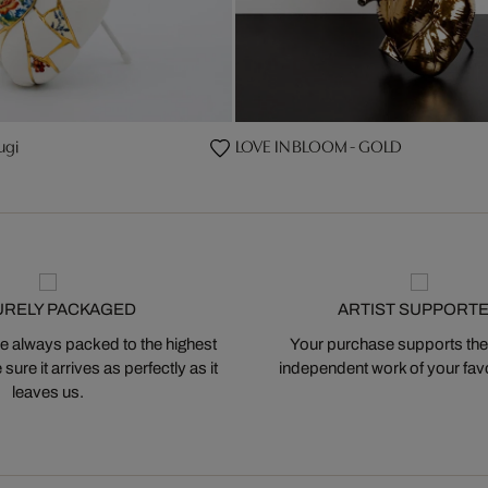
ugi
LOVE IN BLOOM - GOLD
URELY PACKAGED
ARTIST SUPPORT
 always packed to the highest
Your purchase supports the
ure it arrives as perfectly as it
independent work of your favor
leaves us.