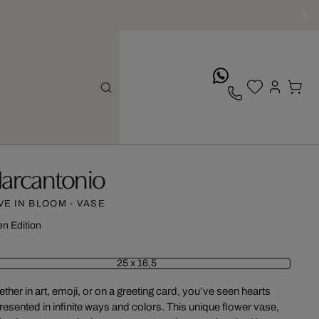
whatsApp
arcantonio
VE IN BLOOM - VASE
n Edition
25 x 16,5
ther in art, emoji, or on a greeting card, you’ve seen hearts
resented in infinite ways and colors. This unique flower vase,